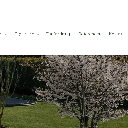
ør
Grøn pleje
Træfældning
Referencer
Kontakt