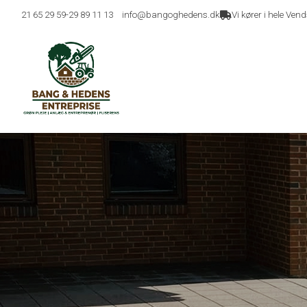
Gå
21 65 29 59
-
29 89 11 13
info@bangoghedens.dk
Vi kører i hele Ve
til
hovedindhold