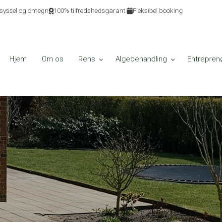
ndsyssel og omegn
100% tilfredshedsgaranti
Fleksibel booking
Hjem
Om os
Rens
Algebehandling
Entrepren