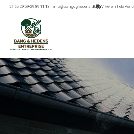
Gå
21 65 29 59
-
29 89 11 13
info@bangoghedens.dk
Vi kører i hele Ve
til
hovedindhold