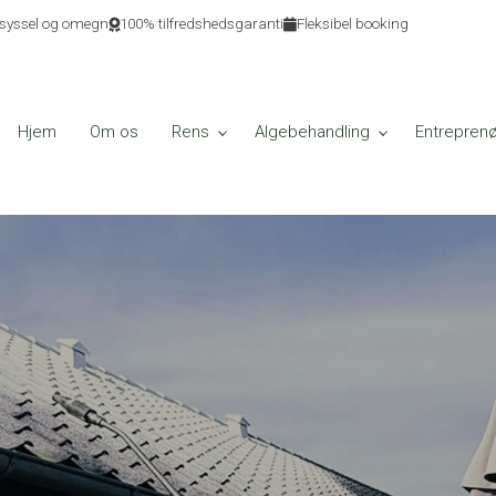
ndsyssel og omegn
100% tilfredshedsgaranti
Fleksibel booking
Hjem
Om os
Rens
Algebehandling
Entreprenø