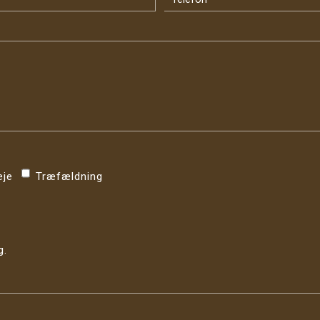
eje
Træfældning
g.