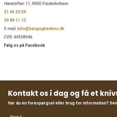
Hanetoften 11, 9900 Frederikshavn
21 65 29 59
29 89 11 13
E-mail:
info@bangoghedens.dk
CVR: 44538946
Følg os på Facebook
Kontakt os i dag og få et kniv
Har du en forespørgsel eller brug for information? Send