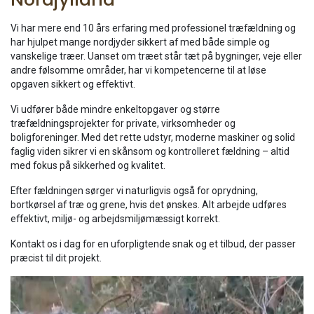
Vi har mere end 10 års erfaring med professionel træfældning og
har hjulpet mange nordjyder sikkert af med både simple og
vanskelige træer. Uanset om træet står tæt på bygninger, veje eller
andre følsomme områder, har vi kompetencerne til at løse
opgaven sikkert og effektivt.
Vi udfører både mindre enkeltopgaver og større
træfældningsprojekter for private, virksomheder og
boligforeninger. Med det rette udstyr, moderne maskiner og solid
faglig viden sikrer vi en skånsom og kontrolleret fældning – altid
med fokus på sikkerhed og kvalitet.
Efter fældningen sørger vi naturligvis også for oprydning,
bortkørsel af træ og grene, hvis det ønskes. Alt arbejde udføres
effektivt, miljø- og arbejdsmiljømæssigt korrekt.
Kontakt os i dag for en uforpligtende snak og et tilbud, der passer
præcist til dit projekt.