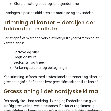
Store private grunde og landejendomme
Løsningen tilpasses altid arealets størrelse og anvendelse.
Trimning af kanter – detaljen der
fuldender resultatet
For at opnå et skarpt og velplejet udtryk tilbyder vi trimning af
kanter langs:
Fortove og stier
Hegn og mure
Bedkanter og træer
Parkeringsarealer og belægninger
Kanttrimning udføres med professionelle trimmere og sikrer, at
græsset også står flot dér, hvor græsslåmaskinen ikke kan nå.
Græsslåning i det nordjyske klima
Det nordjyske klima omkring Hjørring og Frederikshavn giver
kraftig græsvækst i vækstsæsonen. Derfor er regelmæssig
græsslåning og kanttrimning afgørende for at holde områderne