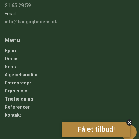
21 65 29 59
Email:
info@bangoghedens.dk
Menu
Hjem
Om os
Rens
Algebehandling
Entreprenør
Grøn pleje
Træfældning
Referencer
Kontakt
Få et tilbud!
+
Copyright © 2026 - Bang & Hedens
, CVR 44538946