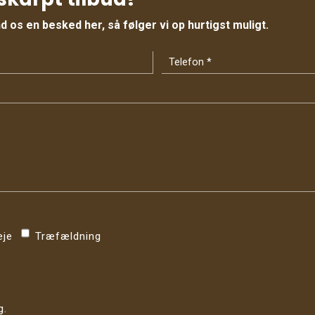
 os en besked her, så følger vi op hurtigst muligt.
eje
Træfældning
g.