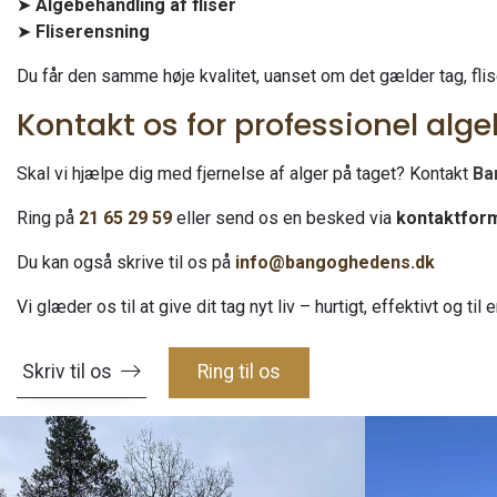
➤
Algebehandling af fliser
➤
Fliserensning
Du får den samme høje kvalitet, uanset om det gælder tag, flise
Kontakt os for professionel alg
Skal vi hjælpe dig med fjernelse af alger på taget? Kontakt
Ba
Ring på
21 65 29 59
eller send os en besked via
kontaktfor
Du kan også skrive til os på
info@bangoghedens.dk
Vi glæder os til at give dit tag nyt liv – hurtigt, effektivt og til 
Skriv til os
Ring til os