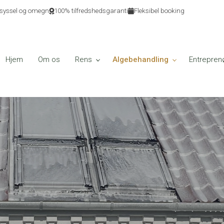
ndsyssel og omegn
100% tilfredshedsgaranti
Fleksibel booking
Hjem
Om os
Rens
Algebehandling
Entrepren