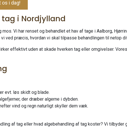
 os i dag!
tag i Nordjylland
 mos. Vi har renset og behandlet et hav af tage i Aalborg, Hjørr
vi ved præcis, hvordan vi skal tilpasse behandlingen til netop dit
rker effektivt uden at skade hverken tag eller omgivelser. Vores 
ng
r evt. løs skidt og blade.
lgefjerner, der dræber algerne i dybden.
orefter vind og regn naturligt skyller dem væk.
andling af tag eller hvad algebehandling af tag koster? Vi tilbyd