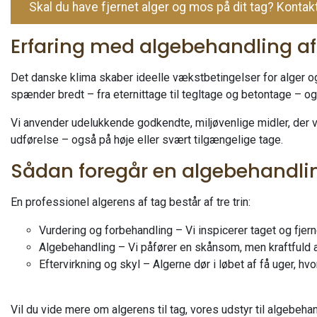
Skal du have fjernet alger og mos på dit tag? Kontakt
Erfaring med algebehandling af 
Det danske klima skaber ideelle vækstbetingelser for alger og
spænder bredt – fra eternittage til tegltage og betontage – og 
Vi anvender udelukkende godkendte, miljøvenlige midler, der vi
udførelse – også på høje eller svært tilgængelige tage.
Sådan foregår en algebehandli
En professionel algerens af tag består af tre trin:
Vurdering og forbehandling – Vi inspicerer taget og fjerne
Algebehandling – Vi påfører en skånsom, men kraftfuld a
Eftervirkning og skyl – Algerne dør i løbet af få uger, hv
Vil du vide mere om algerens til tag, vores udstyr til algebeh