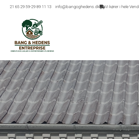
Gå
21 65 29 59
-
29 89 11 13
info@bangoghedens.dk
Vi kører i hele Ve
til
hovedindhold